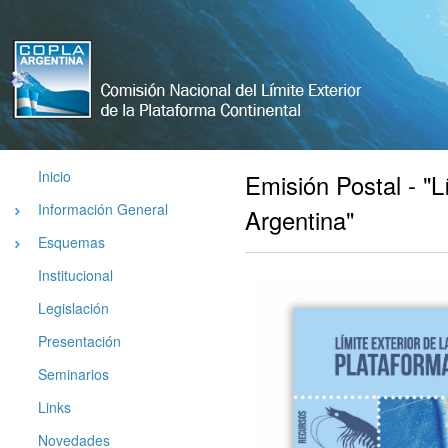
Comisión
Nacional
del Limite
Exterior de
La
Plataforma
Inicio
Emisión Postal - "L
Argentina
Información General
Argentina"
Esquemas
Institucional
Legislación
Presentación
Seminarios
Links
Novedades