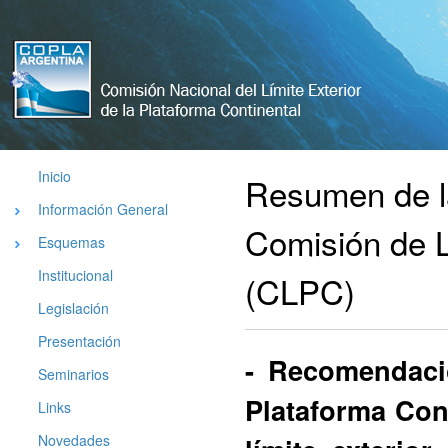
Comisión
Nacional
del Limite
Exterior de
La
Plataforma
Inicio
Resumen de l
Argentina
Información General
Comisión de L
Esquemas
Institucional
(CLPC)
Legislación
Presentación
- Recomendaci
Seminarios
Plataforma Cont
Links
Novedades