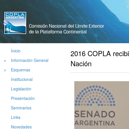
Comisión
Nacional
del Limite
Exterior de
La
Plataforma
Inicio
2016 COPLA recibi
Argentina
Información General
Nación
Esquemas
Institucional
Legislación
Presentación
Seminarios
Links
Novedades